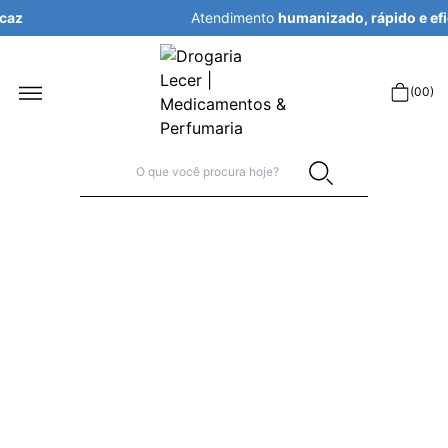
Atendimento
humanizado, rápido e eficaz
r
(
00
)