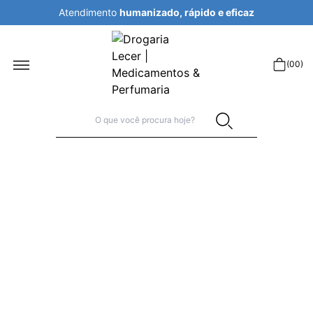
Atendimento
humanizado, rápido e eficaz
r
(
00
)