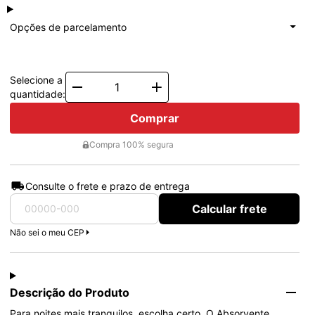
à vista
R$ 8,50
Total: R$ 8,50
Opções de parcelamento
1x de
R$ 8,50
Total: R$ 8,50
Selecione a
Quantity
quantidade:
Comprar
Compra 100% segura
Consulte o frete e prazo de entrega
Calcular frete
Não sei o meu CEP
Descrição do Produto
Para noites mais tranquilos, escolha certo. O Absorvente 