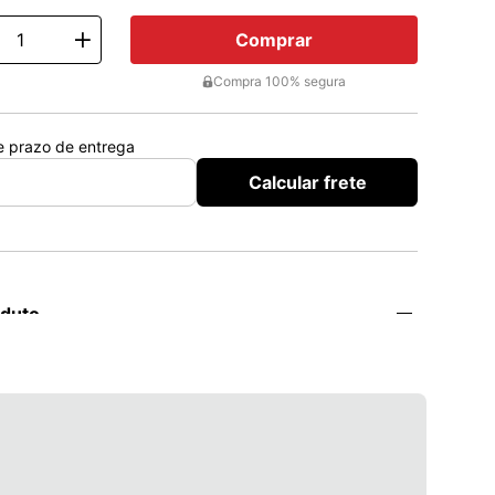
Comprar
ty
Compra 100% segura
 e prazo de entrega
Calcular frete
oduto
redsim?
como agente anti-inflamatório e imunossupressor em 
canismos fisiopatológicos envolvam processos 
autoimunes; para o tratamento de condições endócrinas 
 em composição de esquemas terapêuticos em algumas 
im?