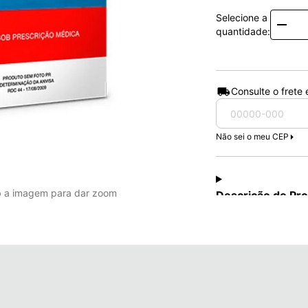
Selecione a
Quanti
quantidade:
Consulte o frete
Não sei o meu CEP
b a imagem para dar zoom
Descrição do Pr
Para que serve o P
Predsim é indicado 
patologias cujos me
inflamatórios e/ou 
(das glândulas); e
neoplasias.
Como usar o Preds