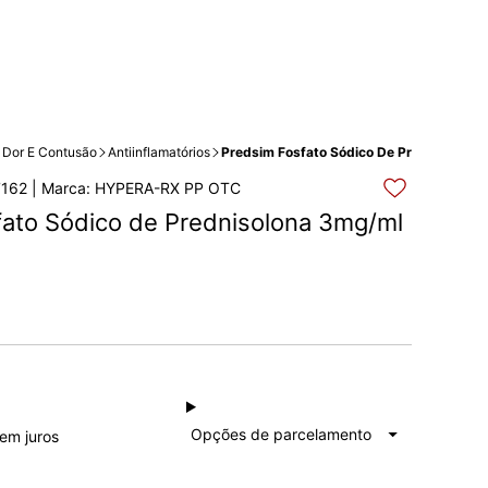
Dor E Contusão
Antiinflamatórios
Predsim Fosfato Sódico De Prednisolona
7162 | Marca: HYPERA-RX PP OTC
ato Sódico de Prednisolona 3mg/ml 
à vista
R$ 37,92
Total: R$ 37,92
Opções de parcelamento
sem juros
1x de
R$ 37,92
Total: R$ 37,92