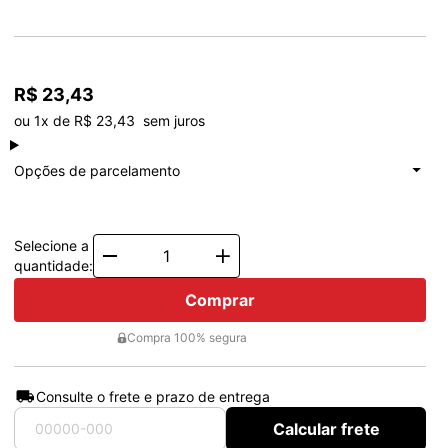
R$ 23,43
ou 1x de R$ 23,43  sem juros
à vista
R$ 23,43
Total: R$ 23,43
Opções de parcelamento
1x de
R$ 23,43
Total: R$ 23,43
Selecione a
Quantity
quantidade:
Comprar
Compra 100% segura
Consulte o frete e prazo de entrega
Calcular frete