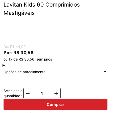
Lavitan Kids 60 Comprimidos 
Mastigáveis
De: R$ 44,90
Por: R$ 30,56
ou 1x de R$ 30,56  sem juros
à vista
R$ 30,56
Total: R$ 30,56
Opções de parcelamento
1x de
R$ 30,56
Total: R$ 30,56
Selecione a
Quantity
quantidade:
Comprar