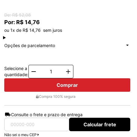
De: R$ 52,08
Por: R$ 14,76
ou 1x de R$ 14,76  sem juros
à vista
R$ 14,76
Total: R$ 14,76
Opções de parcelamento
1x de
R$ 14,76
Total: R$ 14,76
Selecione a
Quantity
quantidade:
Comprar
Compra 100% segura
Consulte o frete e prazo de entrega
Calcular frete
Não sei o meu CEP