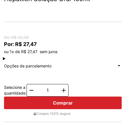
De: R$ 32,38
Por: R$ 27,47
ou 1x de R$ 27,47  sem juros
à vista
R$ 27,47
Total: R$ 27,47
Opções de parcelamento
1x de
R$ 27,47
Total: R$ 27,47
Selecione a
Quantity
quantidade:
Comprar
Compra 100% segura