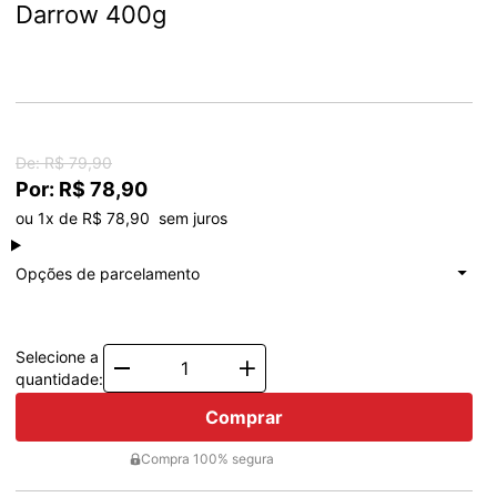
Darrow 400g
De: R$ 79,90
Por: R$ 78,90
ou 1x de R$ 78,90  sem juros
à vista
R$ 78,90
Total: R$ 78,90
Opções de parcelamento
1x de
R$ 78,90
Total: R$ 78,90
Selecione a
Quantity
quantidade:
Comprar
Compra 100% segura