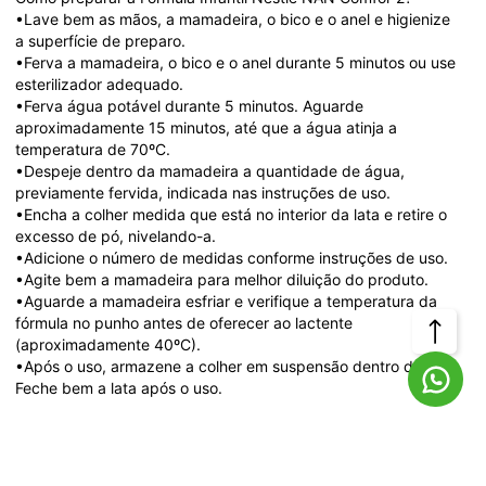
•Lave bem as mãos, a mamadeira, o bico e o anel e higienize 
a superfície de preparo.

•Ferva a mamadeira, o bico e o anel durante 5 minutos ou use 
esterilizador adequado.

•Ferva água potável durante 5 minutos. Aguarde 
aproximadamente 15 minutos, até que a água atinja a 
temperatura de 70ºC.

•Despeje dentro da mamadeira a quantidade de água, 
previamente fervida, indicada nas instruções de uso.

•Encha a colher medida que está no interior da lata e retire o 
excesso de pó, nivelando-a.

•Adicione o número de medidas conforme instruções de uso.

•Agite bem a mamadeira para melhor diluição do produto.

•Aguarde a mamadeira esfriar e verifique a temperatura da 
fórmula no punho antes de oferecer ao lactente 
Voltar
(aproximadamente 40ºC).

•Após o uso, armazene a colher em suspensão dentro da lata. 
Feche bem a lata após o uso.