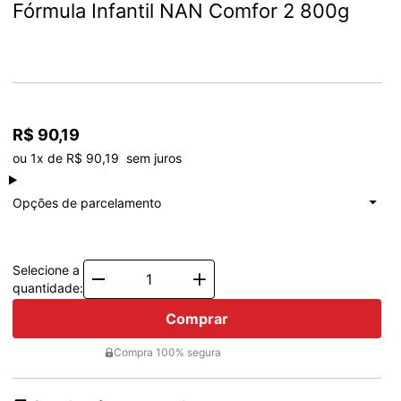
Fórmula Infantil NAN Comfor 2 800g
R$ 90,19
ou 1x de R$ 90,19  sem juros
à vista
R$ 90,19
Total: R$ 90,19
Opções de parcelamento
1x de
R$ 90,19
Total: R$ 90,19
Selecione a
Quantity
quantidade:
Comprar
Compra 100% segura