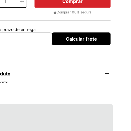
Comprar
ty
Compra 100% segura
 e prazo de entrega
Calcular frete
oduto
ara: 

as por inflamação como por exemplo, dor de garganta;

tos, como por exemplo dor de dente, dor abdominal e 
ça, sintomas de gripe e resfriado;

rticulares, como por exemplo torcicolo, bursite, 
stas, dor nas pernas, cotovelo do tenista, dor reumática;

torses, distensões, contusões, lesões leves decorrentes 
.