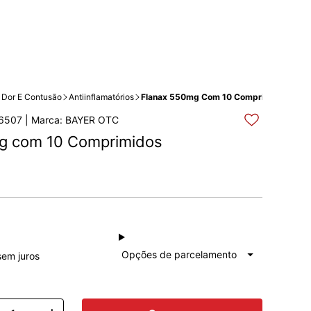
Dor E Contusão
Antiinflamatórios
Flanax 550mg Com 10 Comprimidos
6507 | Marca: BAYER OTC
g com 10 Comprimidos
à vista
R$ 28,99
Total: R$ 28,99
Opções de parcelamento
sem juros
1x de
R$ 28,99
Total: R$ 28,99