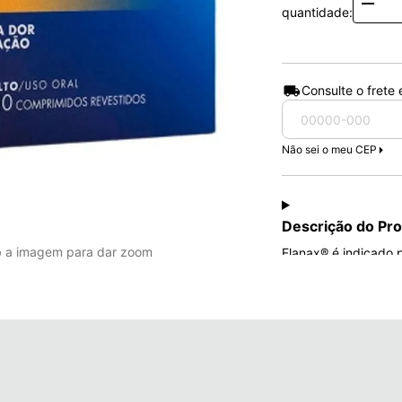
Quanti
quantidade:
Consulte o frete
Não sei o meu CEP
Descrição do Pr
b a imagem para dar zoom
Flanax® é indicado p
Dores agudas causad
Dor e febre em adul
pélvica, dor de cabe
Dores musculares e a
tendinite, dor nas co
Dor após traumas: en
de prática esportiva