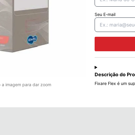
Seu E-mail
Descrição do Pr
Fixare Flex é um su
b a imagem para dar zoom
como cálcio, vitami
revestidos com tecn
facilitar a deglutição.
Para que serve o Fix
Indicado na preven
e osteopenia, Fixa
da saúde óssea.
