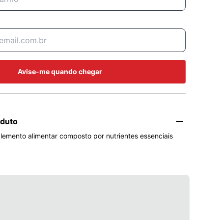
Avise-me quando chegar
oduto
plemento alimentar composto por nutrientes essenciais 
na D3, vitamina K2 e magnésio. Ele traz comprimidos 
ologia High Performance Film Coating System para 


are Flex?

ção e como coadjuvante no tratamento de osteoporosoe 
re Flex desempenha um papel importante na manutenção 