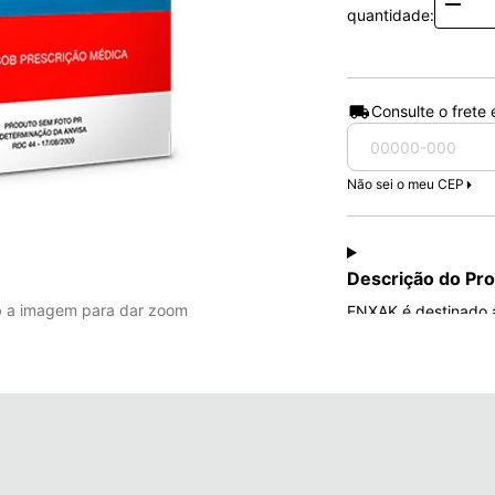
Quanti
quantidade:
Consulte o frete
Não sei o meu CEP
Descrição do Pr
b a imagem para dar zoom
ENXAK é destinado a
incluindo a enxaque
Como usar o Enxak?
Tomar 1 a 2 comprim
melhora da sintomat
máximo de 6 comprim
Siga a orientação d