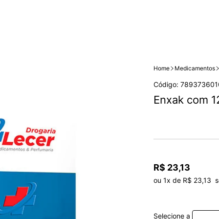
Home
Medicamentos
Código: 789373601
Enxak com 1
R$ 23,13
ou 1x de R$ 23,13  
Selecione a