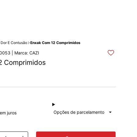
Dor E Contusão
Enxak Com 12 Comprimidos
0053 | Marca: CAZI
2 Comprimidos
à vista
R$ 23,13
Total: R$ 23,13
Opções de parcelamento
sem juros
1x de
R$ 23,13
Total: R$ 23,13