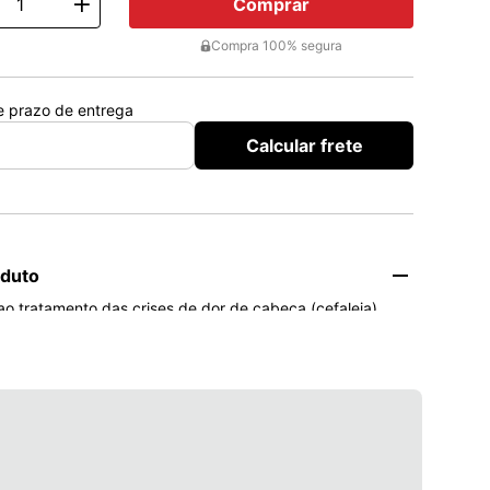
Comprar
ty
Compra 100% segura
 e prazo de entrega
Calcular frete
oduto
o tratamento das crises de dor de cabeça (cefaleia) 
ca.
idos ao primeiro sinal de enxaqueca; caso não haja 
ologia, ingerir 1 comprimido a cada 30 minutos, até um 
idos ao dia. Não utilizar por mais de 10 dias seguidos.
e seu médico, respeitando sempre os horários, as doses e 