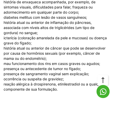
história de enxaqueca acompanhada, por exemplo, de 
sintomas visuais, dificuldades para falar, fraqueza ou 
adormecimento em qualquer parte do corpo;
diabetes mellitus com lesão de vasos sanguíneos;
história atual ou anterior de inflamação do pâncreas, 
associada com níveis altos de triglicérides (um tipo de 
gordura) no sangue;
icterícia (coloração amarelada da pele e mucosas) ou doença 
grave do fígado;
história atual ou anterior de câncer que pode se desenvolver 
por causa de hormônios sexuais (por exemplo, câncer de 
mama ou do endométrio);
mau funcionamento dos rins em casos graves ou agudos;
presença ou antecedente de tumor no fígado;
presença de sangramento vaginal sem explicação;
ocorrência ou suspeita de gravidez;
Voltar
reação alérgica à drospirenona, etinilestradiol ou a qualquer 
componente de sua formulação.