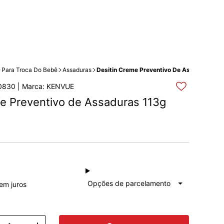
Para Troca Do Bebê
Assaduras
Desitin Creme Preventivo De Assaduras 11
0830 | Marca: KENVUE
e Preventivo de Assaduras 113g
à vista
R$ 91,81
Total: R$ 91,81
Opções de parcelamento
em juros
1x de
R$ 91,81
Total: R$ 91,81