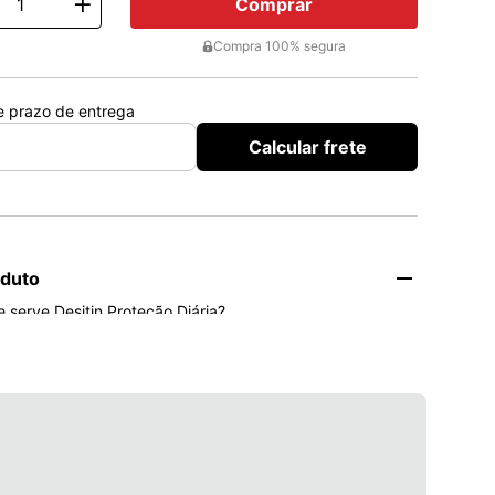
Comprar
ty
Compra 100% segura
 e prazo de entrega
Calcular frete
oduto
 serve Desitin Proteção Diária?

ria é uma pomada de textura suave, que auxilia na 
ras e irritações na pele do bebê. Sua fórmula é 
era e vitamina e, que auxiliam na hidratação e formam 
ra e resistente, para prevenir possíveis assaduras. 

Proteção Diária conta com um cheirinho agradável e fácil 
uto é hipoalergênico e suave, adequado à pele do bebê. 
