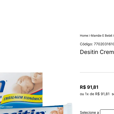
Home
Mamãe E Bebê
Código: 770203161
Desitin Crem
R$ 91,81
ou 1x de R$ 91,81  s
Selecione a