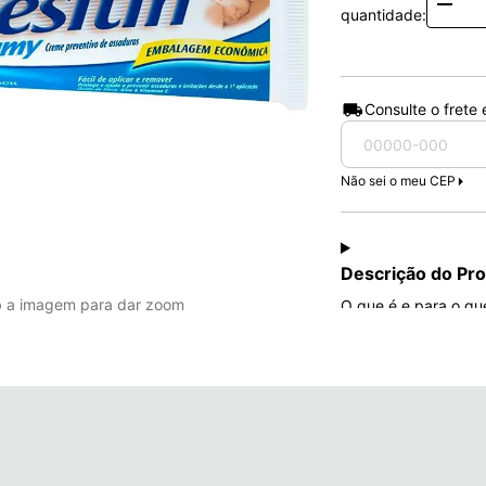
Quanti
quantidade:
Consulte o frete
Não sei o meu CEP
Descrição do Pr
b a imagem para dar zoom
O que é e para o que
Desitin Proteção Diá
prevenção de assadu
composta por Aloe V
uma película proteto
Além disso, Desitin 
de espalhar. O prod