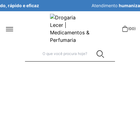
Atendimento
humanizado, rápido e eficaz
r
(
00
)