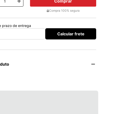
Comprar
ty
Compra 100% segura
 e prazo de entrega
Calcular frete
oduto