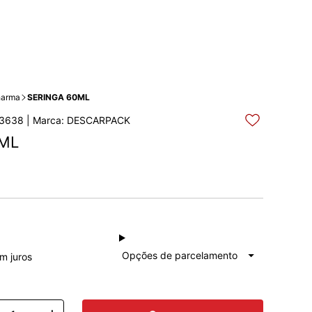
arma
SERINGA 60ML
3638 | Marca: DESCARPACK
0ML
à vista
R$ 7,40
Total: R$ 7,40
Opções de parcelamento
m juros
1x de
R$ 7,40
Total: R$ 7,40