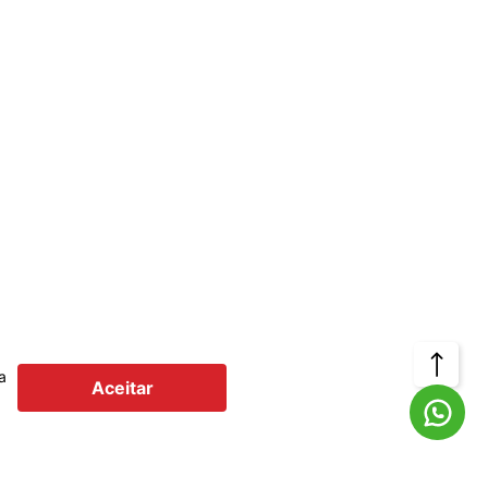
Voltar
a
Aceitar