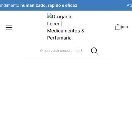
Atendimento
humanizado, rápido e eficaz
r
(
00
)