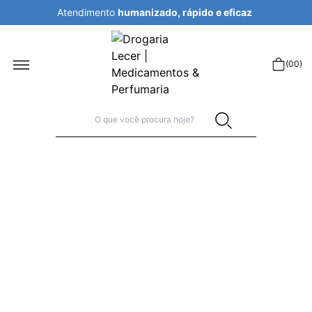
Atendimento
humanizado, rápido e eficaz
r
(
00
)