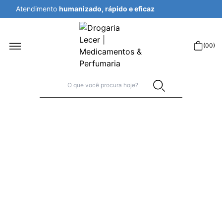
Atendimento
humanizado, rápido e eficaz
r
(
00
)