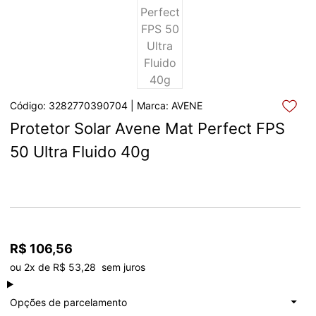
Código: 3282770390704 | Marca: AVENE
Protetor Solar Avene Mat Perfect FPS 
50 Ultra Fluido 40g
R$ 106,56
ou 2x de R$ 53,28  sem juros
à vista
R$ 106,56
Total: R$ 106,56
Opções de parcelamento