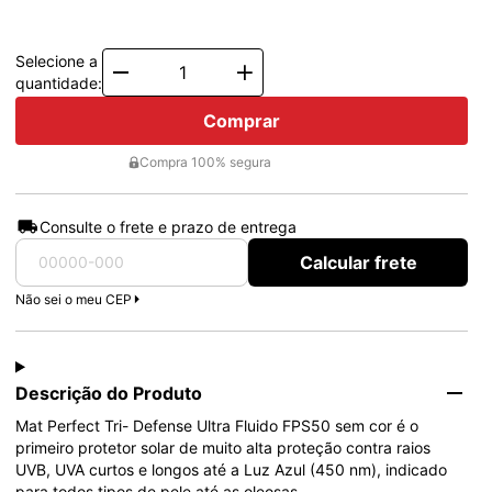
1x de
R$ 106,56
Total: R$ 106,56
2x de
R$ 53,28
Total: R$ 106,56
Selecione a
Quantity
quantidade:
Comprar
Compra 100% segura
Consulte o frete e prazo de entrega
Calcular frete
Não sei o meu CEP
Descrição do Produto
Mat Perfect Tri- Defense Ultra Fluido FPS50 sem cor é o 
primeiro protetor solar de muito alta proteção contra raios 
UVB, UVA curtos e longos até a Luz Azul (450 nm), indicado 
para todos tipos de pele até as oleosas.