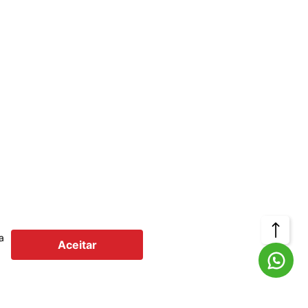
Voltar
a
Aceitar