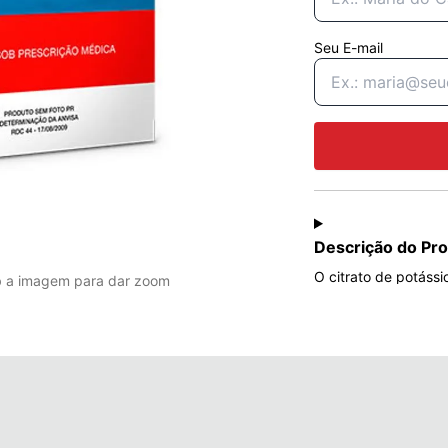
Seu E-mail
Descrição do Pr
O citrato de potássi
b a imagem para dar zoom
acidose tubular rena
De cálculos renais 
citrato na urina. De
cálcio. Consulte a bu