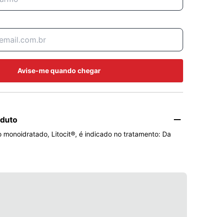
Avise-me quando chegar
oduto
o monoidratado, Litocit®, é indicado no tratamento: Da 
l que cursa com formação de cálculos renais de cálcio, 
de oxalato de cálcio em pacientes que excretam pouco 
 cálculos renais de ácido úrico com ou sem cálculos de 
la.