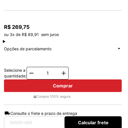
R$ 269,75
ou 3x de R$ 89,91  sem juros
à vista
R$ 269,75
Total: R$ 269,75
Opções de parcelamento
1x de
R$ 269,75
Total: R$ 269,75
2x de
R$ 134,87
Total: R$ 269,75
3x de
R$ 89,91
Total: R$ 269,75
Selecione a
Quantity
quantidade:
Comprar
Compra 100% segura
Consulte o frete e prazo de entrega
Calcular frete