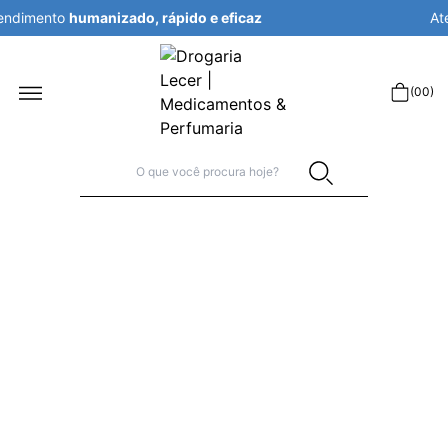
Atendimento
humanizado, rápido e eficaz
r
(
00
)