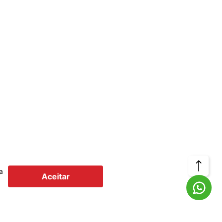
Voltar
a
Aceitar