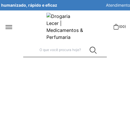
Atendimento
humanizado, rápido e eficaz
r
(
00
)