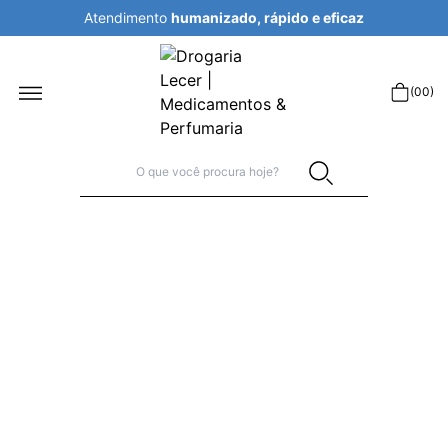
icaz
Atendimento
humanizado, rápido e ef
r
(
00
)