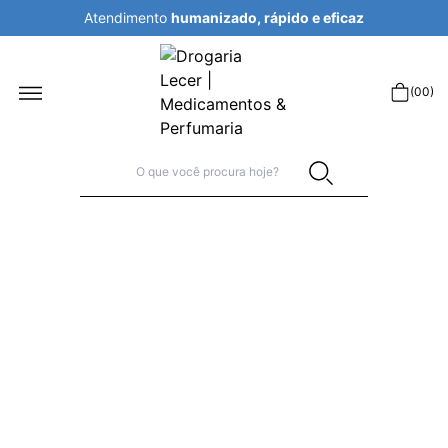
Atendimento
humanizado, rápido e eficaz
r
(
00
)