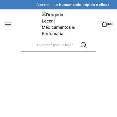
Atendimento
humanizado, rápido e eficaz
r
(
00
)