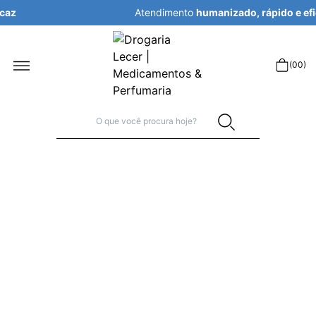
Atendimento
humanizado, rápido e eficaz
r
(
00
)