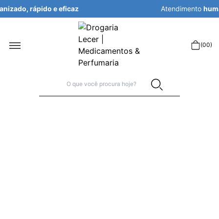
Atendimento
humanizado, rápido e eficaz
r
(
00
)