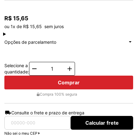
R$ 15,65
ou 1x de R$ 15,65  sem juros
à vista
R$ 15,65
Total: R$ 15,65
Opções de parcelamento
1x de
R$ 15,65
Total: R$ 15,65
Selecione a
Quantity
quantidade:
Comprar
Compra 100% segura
Consulte o frete e prazo de entrega
Calcular frete
Não sei o meu CEP