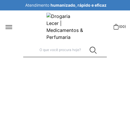
Atendimento
humanizado, rápido e eficaz
r
(
00
)