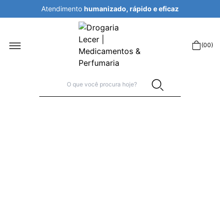
icaz
Atendimento
humanizado, rápido e ef
r
(
00
)