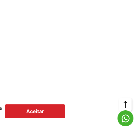
Voltar
a
Aceitar