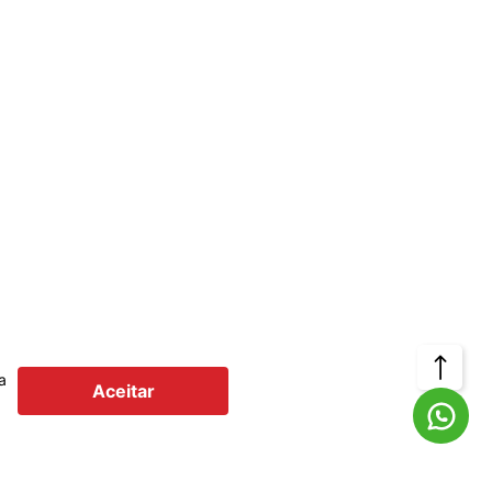
Voltar
a
Aceitar