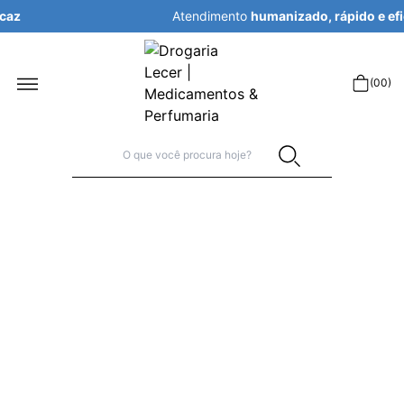
Atendimento
humanizado, rápido e eficaz
r
(
00
)