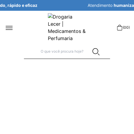
Atendimento
humanizado, rápido e eficaz
r
(
00
)